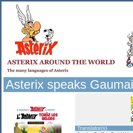
Asterix speaks Gaumais
Translator(s)