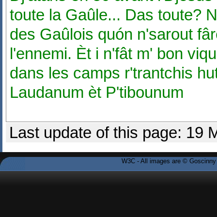
toute la Gaûle... Das toute? N
des Gaûlois quón n'sarout fâre 
l'ennemi. Èt i n'fât m' bon vi
dans les camps r'trantchis h
Laudanum èt P'tibounum
Last update of this page: 19
W3C - All images are © Goscinny