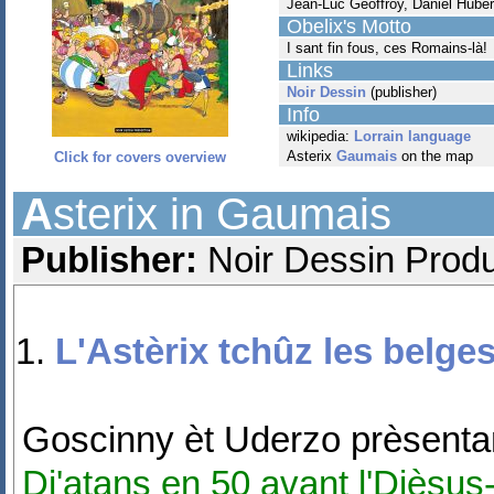
Jean-Luc Geoffroy, Daniel Hubert
Obelix's Motto
I sant fin fous, ces Romains-là!
Links
Noir Dessin
(publisher)
Info
wikipedia:
Lorrain language
Asterix
Gaumais
on the map
Click for covers overview
A
sterix in Gaumais
Publisher:
Noir Dessin Produ
L'Astèrix tchûz les belge
Goscinny èt Uderzo prèsentan
Dj'atans en 50 avant l'Djèsu