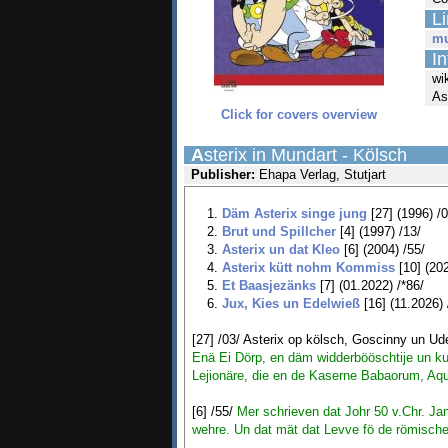
L
mu
In
wi
As
Click for covers overview
A
sterix in Mundart - Kölsch
Publisher:
Ehapa Verlag, Stutjart
Däm Asterix singe jung
[27] (1996) /
Brut und Spillcher
[4] (1997) /13/
Asterix un dat Kleo
[6] (2004) /55/
Asterix kütt nohm Kommiss
[10] (202
Et Baasjezänks
[7] (01.2022) /*86/
Jux, Kies un Edelwieß
[16] (11.2026) 
[27] /03/ Asterix op kölsch, Goscinny un Ud
Enä Ei Dörp, en däm widderbööschtije un ku
Lejionäre, die en de Kaserne Babaorum, Aqu
[6] /55/
Mer schrieven dat Johr 50 v.Chr. Janz
wehre. Un dat mät dat Levve fö de römisch