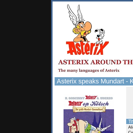
Asterix speaks Mundart - 
Tr
Al
Co