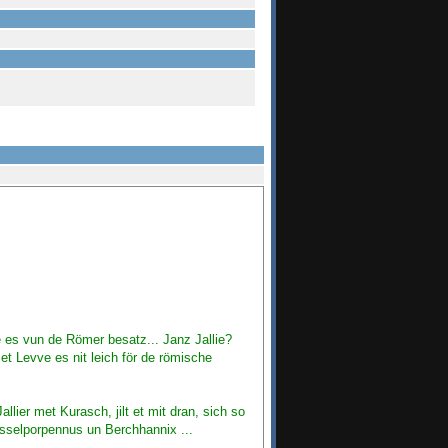
e es vun de Römer besatz... Janz Jallie?
t Levve es nit leich för de römische
lier met Kurasch, jilt et mit dran, sich so
selporpennus un Berchhannix ...