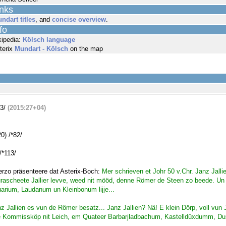
inks
ndart titles
, and
concise overview
.
fo
kipedia:
Kölsch language
terix
Mundart - Kölsch
on the map
03/
(2015:27+04)
0) /*82/
/*113/
erzo präsenteere dat Asterix-Boch:
Mer schrieven et Johr 50 v.Chr. Janz Jalli
rascheete Jallier levve, weed nit mööd, denne Römer de Steen zo beede. Un e
arium, Laudanum un Kleinbonum lijje...
 Jallien es vun de Römer besatz... Janz Jallien? Nä! E klein Dörp, voll vun Jal
e Kommissköp nit Leich, em Quateer Barbarjladbachum, Kastelldüxdumm, Dus