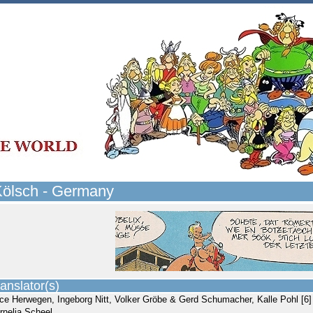
Kölsch - Germany
anslator(s)
ice Herwegen, Ingeborg Nitt, Volker Gröbe & Gerd Schumacher, Kalle Pohl [6]
rnelia Scheel