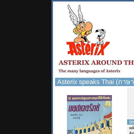
Asterix speaks Thai (ภาษา
In
wi
As