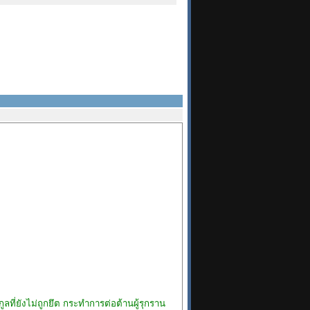
ี่ยังไม่ถูกยึต กระทําการต่อต้านผู้รุกราน