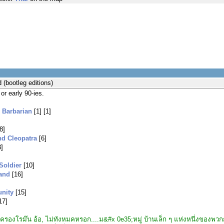
(bootleg editions)
 or early 90-ies.
e Barbarian
[1] [1]
8]
and Cleopatra
[6]
]
Soldier
[10]
land
[16]
unity
[15]
17]
รองโรม๊น อ้อ, ไม่ทังหมคหรอก....ม&#x 0e35;หมู่ บ้านเล็ก ๆ แห่งหนึ่งของพวกกูลท