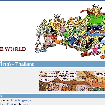
ไทย) - Thailand
fo
kipedia:
Thai language
terix
Thai
on the map