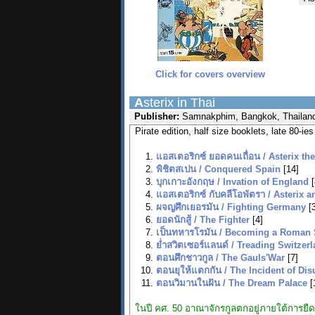
Click for covers overview
A
sterix in Thai
Publisher:
Samnakphim, Bangkok, Thailand 
Pirate edition, half size booklets, late 80-ies
แอสเตอริกซ์ ยอดคนเถื่อน / Asterix th
พิชิตสเปน / Conquered Spain
[14]
บุกเกาะอังกฤษ / Invation of England
[
แอสเตอริกซ์ กับคลีโอพัตรา / Asterix 
ผจญศึกเยอรมัน / Fighting Germany
[3
ยอดนักสู้ / The Fighter
[4]
เป็นทหารโรมัน / Becoming a Roman 
ยํ่าสวิตเซอร์แลนด์ / Treading Switzer
ตอนศึกชาวกูล / The Gauls'War
[7]
ตอนยุให้แตกกัน / The Incident of Dis
ตอนวิมานในฝัน / The Dream Palace
[
ในปี คศ. 50 อาณาจักรกูลตกอยู่ภายใต้การยืดค