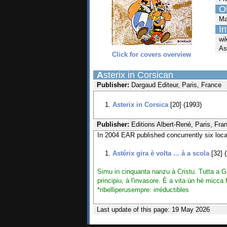
Ob
Ma
In
wi
As
Click for covers overview
A
sterix in Corsican
Publisher:
Dargaud Editeur, Paris, France
Asterix in Corsica
[20] (1993)
Publisher:
Editions Albert-René, Paris, Fra
In 2004 EAR published concurrently six loca
Astérix gira è volta ... à a scola
[32] 
Simu in cinquanta nanzu à Cristu. Tutta a Ga
principiu, à l'invasore. È a vita ùn hè micc
*
ribelliperusempre: irréductibles
Last update of this page: 19 May 2026