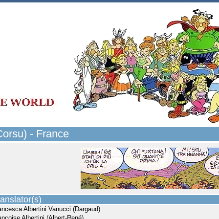
Corsu) - France
anslator(s)
ancesca Albertini Vanucci (Dargaud)
ançoise Albertini (Albert-René)