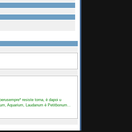
iperusempre* resiste torna, è dapoi u
baorum, Aquarium, Laudanum è Petitbonum...