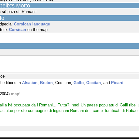
elix's Motto
 sò pazi sti Rumani!
fo
kipedia:
Corsican language
terix
Corsican
on the map
nce
l editions in
Alsatian
,
Breton
, Corsican,
Gallo
,
Occitan
, and
Picard
.
(2004)
map!
llia hè occupata da i Romani... Tutta? Innò! Un paese populatu di Galli ribell
a faciulue per ste cumpagnie di legiunarii Rumani de i campi furtificati di Ba