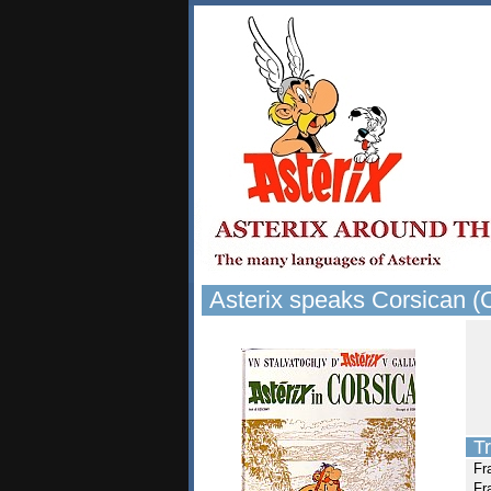
Asterix speaks Corsican (
Tr
Fr
Fr